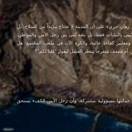
هان جريء على أن المدينة لا تحتاج مزيداً من السلاح، بل
ُبنى بالبيانات فقط، بل بثقة تُبنى بين رجل الأمن والمواطن.
 ومعايير كفاءة عالية، والكرة الآن في ملعب المجتمع: هل
ر، أم سيقف متفرجاً ينتظر الفشل ليقول "قلنا لكم"؟
 حمايتها مسؤولية مشتركة، وأن رجل الأمن الكفء يستحق