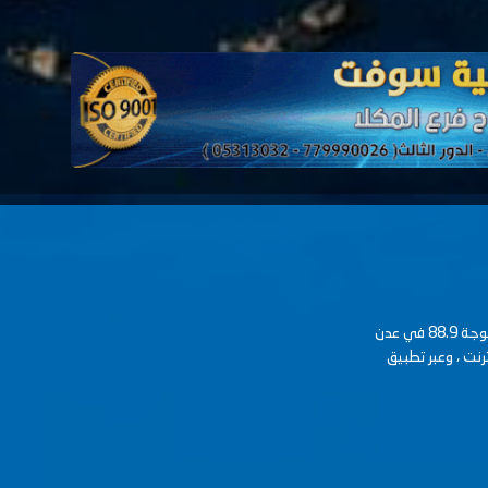
عدنية Fm حرة منفتحة على الاخر وتخاطب كل الأجيال على موجة 88.9 في عدن
رنت ، وعبر تطبيق