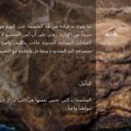
ما تقوم به قيادة شرطة العاصمة عدن اليوم هو ر
مزيداً من الإدارة. رهان على أن أمن المجتمع لا ي
القيادات الميدانية الجديدة جاءت بتكليف واضح
سيصافح اليد الممدودة ويتفاعل بإيجابية مع التغيي
للتأمل:
المجتمعات التي تحمي نفسها هي التي تدرك أن
مواطناً واعياً.