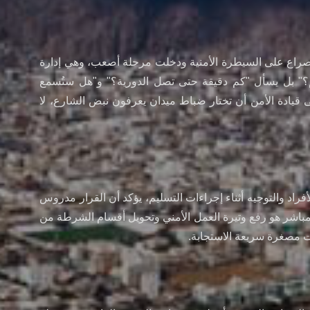
لصراع على السيطرة الأمنية ودخلت مرحلة أصعب، وهي إدارة
م؟" بل يسأل "كم دقيقة حتى تصل الدورية؟" و"هل ستُسمع
يادة الأمن أن تختار ضباط ميدان يعرفون نبض الشارع، لا
راد والتوجيه أثناء إجراءات التسليم، يؤكد أن القرار مدروس
لمباشر هو رفع وتيرة العمل الأمني وتحويل أقسام الشرطة من
 مصغرة سريعة الاستجابة.