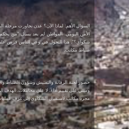
السؤال الأهم: لماذا الآن؟ عدن تجاوزت مرحلة ا
الأمن اليومي. المواطن لم يعد يسأل "من يحك
شكواي؟". هذا التحول في وعي الناس فرض على ق
ضباط مكاتب.
حضور لجنة الرقابة والتفتيش وشؤون الضباط والأف
ومبني على تقييم أداء، لا على مجاملات. الهدف ا
مجرد مكاتب لاستقبال الشكاوى إلى غرف عمليات