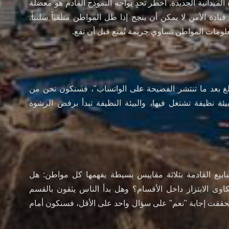
الميدانية الجديدة. أخطر تحدٍ يواجه النموذج القادم هو معضلة
يادة الأمن لا يمكن أن ينجح إذا ظل المواطن متلقياً سلبياً.
لومات المواطن تساوي جريمة تُمنع قبل أن تقع.
لغ بعد ما تنتشر الفضيحة على الواتساب"، فسنكون نحن من
ج بيئة نظيفة تشتغل فيها، والبيئة النظيفة تبدأ برفض الرشوة
سابيع القادمة بثلاثة مقاييس بسيطة يفهمها كل مواطن: هل
وى الابتزاز داخل الأقسام؟ وهل بدأ الناس يثقون بالقسم
تحققت إجابة "نعم" على سؤال واحد على الأقل، فسنكون أمام