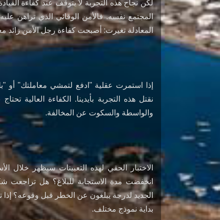
لكن نجاح هذه التجربة لا يتوقف عند كفاءة القيادة 
المجتمع نفسه. فالأمن الوقائي الذي تراهن عليه ق
المعادلة تغيرت: أصبحت كفاءة رجل الأمن زائد مع
إذا استمرت عقلية "ادفع لتمشي معاملتك" أو "ب
نقتل هذه التجربة بأيدينا. الكفاءة العالية تحتا
والواسطة والسكوت عن المخالفة.
الاختبار الحقي لهذه التعيينات سيظهر خلال الأ
انخفضت مدة الاستجابة للبلاغ؟ هل تراجعت شكا
الجديد لدرجة يبلغون عن الخطر قبل وقوعه؟ إذا 
بداية نموذج مختلف.