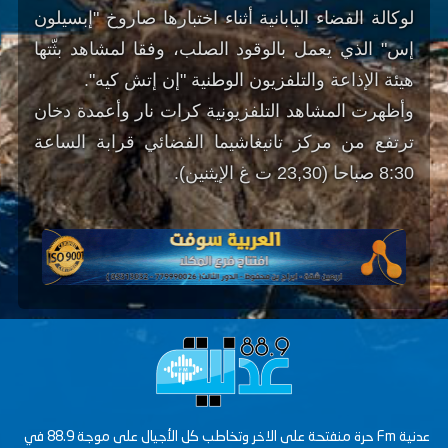
لوكالة الفضاء اليابانية أثناء اختبارها صاروخ "إبسيلون
إس" الذي يعمل بالوقود الصلب، وفقا لمشاهد بثّتها
هيئة الإذاعة والتلفزيون الوطنية "إن إتش كيه".
وأظهرت المشاهد التلفزيونية كرات نار وأعمدة دخان
ترتفع من مركز تانيغاشيما الفضائي قرابة الساعة
8:30 صباحا (23,30 ت غ الإيثنين).
عدنية Fm حرة منفتحة على الاخر وتخاطب كل الأجيال على موجة 88.9 في