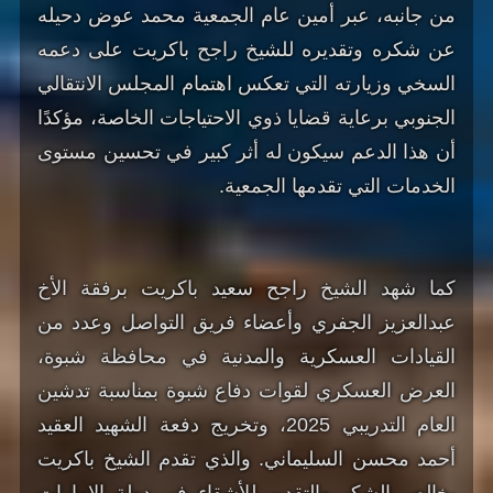
من جانبه، عبر أمين عام الجمعية محمد عوض دحيله
عن شكره وتقديره للشيخ راجح باكريت على دعمه
السخي وزيارته التي تعكس اهتمام المجلس الانتقالي
الجنوبي برعاية قضايا ذوي الاحتياجات الخاصة، مؤكدًا
أن هذا الدعم سيكون له أثر كبير في تحسين مستوى
الخدمات التي تقدمها الجمعية.
‏كما شهد الشيخ راجح سعيد باكريت برفقة الأخ
عبدالعزيز الجفري وأعضاء فريق التواصل وعدد من
القيادات العسكرية والمدنية في محافظة شبوة،
العرض العسكري لقوات دفاع شبوة بمناسبة تدشين
العام التدريبي 2025، وتخريج دفعة الشهيد العقيد
أحمد محسن السليماني. والذي تقدم الشيخ باكريت