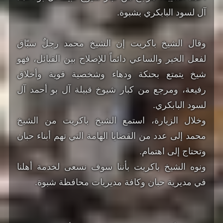
آل لسود البابكري بشبوة.
وقال الشيخ باكريت إن الشيخ محمد رجلٌ سبّاق
لفعل الخير والساعي دائماً للإصلاح بين القبائل، فهو
شيخ يتمتع بحنكة ودهاء وشخصية قوية وأخلاق
رفيعة، ومرجع من كبار شيوخ قبيلة آل بو أحمد آل
لسود البابكري.
وخلال الزيارة، استمع الشيخ باكريت من الشيخ
محمد إلى عدد من القضايا الهامة التي تهم أبناء حبان
وتحتاج إلى اهتمام.
ونوه الشيخ باكريت بأننا سوف نسعى لخدمة أهلنا
في مديرية حبان وكافة مديريات محافظة شبوة.