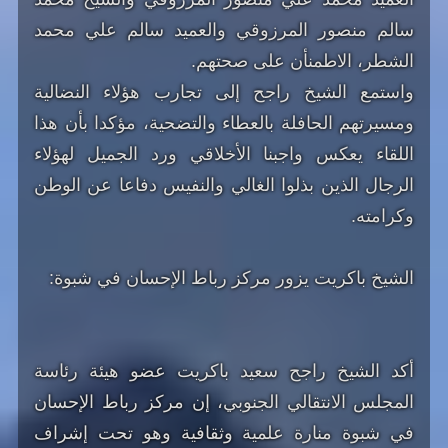
سالم منصور المرزوقي والعميد سالم علي محمد
الشطر، الاطمنأن على صحتهم.
واستمع الشيخ راجح إلى تجارب هؤلاء النضالية
ومسيرتهم الحافلة بالعطاء والتضحية، مؤكدا بأن هذا
اللقاء يعكس واجبنا الأخلاقي ورد الجميل لهؤلاء
الرجال الذين بذلوا الغالي والنفيس دفاعا عن الوطن
وكرامته.
الشيخ باكريت يزور مركز رباط الإحسان في شبوة:
أكد الشيخ راجح سعيد باكريت عضو هيئة رئاسة
المجلس الانتقالي الجنوبي، إن مركز رباط الإحسان
في شبوة منارة علمية وثقافية وهو تحت إشراف