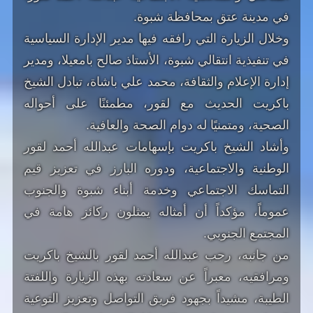
في مدينة عتق بمحافظة شبوة.
وخلال الزيارة التي رافقه فيها مدير الإدارة السياسية
في تنفيذية انتقالي شبوة، الأستاذ صالح بامعيلا، ومدير
إدارة الإعلام والثقافة، محمد علي باشاة، تبادل الشيخ
باكريت الحديث مع لقور، مطمئنًا على أحواله
الصحية، ومتمنيًا له دوام الصحة والعافية.
وأشاد الشيخ باكريت بإسهامات عبدالله أحمد لقور
الوطنية والاجتماعية، ودوره البارز في تعزيز قيم
التماسك الاجتماعي وخدمة أبناء شبوة والجنوب
عموماً، مؤكداً أن أمثاله يمثلون ركائز هامة في
المجتمع الجنوبي.
من جانبه، رحب عبدالله أحمد لقور بالشيخ باكريت
ومرافقيه، معبراً عن سعادته بهذه الزيارة واللفتة
الطيبة، مشيداً بجهود فريق التواصل وتعزيز التوعية