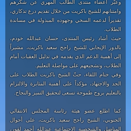
وعبّر أعضاء منتدى الطالب المهري عن شكرهم
وامتنانهم للشيخ باكريت من خلال تقديم درع تذكاري،
تقديراً لدعمه السخي وجهوده المبذولة في مساندة
الطلاب.
حيث أشاد رئيس المنتدى، حسان عبدالله خودم،
بالدور الإيجابي للشيخ راجح سعيد باكريت، مشيراً
إلى أهمية الدعم الذي يقدمه في تذليل العقبات أمام
الطلاب، وتشجيعهم على مواصلة التعليم.
وفي ختام اللقاء، حثّ الشيخ باكريت الطلاب على
الجد والاجتهاد، مؤكداً على أهمية المثابرة والالتزام
بالتعليم بروح طموحة تسعى لتحقيق التميز والنجاح.
كما اطلع عضو هيئة رئاسة المجلس الانتقالي
الجنوبي، الشيخ راجح سعيد باكريت، على أحوال
المناضل والشخصية الاجتماعية عبدالله أحمد لقور،