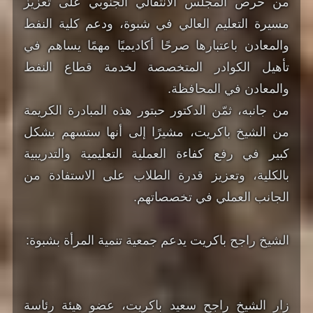
من حرص المجلس الانتقالي الجنوبي على تعزيز
مسيرة التعليم العالي في شبوة، ودعم كلية النفط
والمعادن باعتبارها صرحًا أكاديميًا مهمًا يساهم في
تأهيل الكوادر المتخصصة لخدمة قطاع النفط
والمعادن في المحافظة.
من جانبه، ثمّن الدكتور حبتور هذه المبادرة الكريمة
من الشيخ باكريت، مشيرًا إلى أنها ستسهم بشكل
كبير في رفع كفاءة العملية التعليمية والتدريبية
بالكلية، وتعزيز قدرة الطلاب على الاستفادة من
الجانب العملي في تخصصاتهم.
الشيخ راجح باكريت يدعم جمعية تنمية المرأة بشبوة:
زار الشيخ راجح سعيد باكريت، عضو هيئة رئاسة