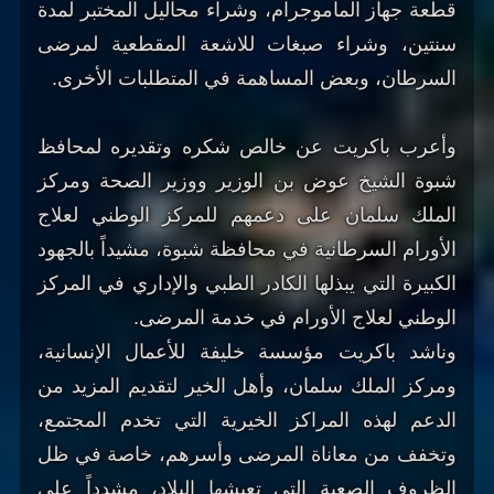
قطعة جهاز الماموجرام، وشراء محاليل المختبر لمدة
سنتين، وشراء صبغات للاشعة المقطعية لمرضى
السرطان، وبعض المساهمة في المتطلبات الأخرى.
وأعرب باكريت عن خالص شكره وتقديره لمحافظ
شبوة الشيخ عوض بن الوزير ووزير الصحة ومركز
الملك سلمان على دعمهم للمركز الوطني لعلاج
الأورام السرطانية في محافظة شبوة، مشيداً بالجهود
الكبيرة التي يبذلها الكادر الطبي والإداري في المركز
الوطني لعلاج الأورام في خدمة المرضى.
وناشد باكريت مؤسسة خليفة للأعمال الإنسانية،
ومركز الملك سلمان، وأهل الخير لتقديم المزيد من
الدعم لهذه المراكز الخيرية التي تخدم المجتمع،
وتخفف من معاناة المرضى وأسرهم، خاصة في ظل
الظروف الصعبة التي تعيشها البلاد، مشدداً على