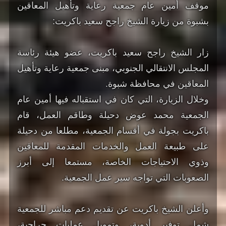
موقف أمين عام جمعية رعاية وتأهيل المعاقين
بشبوة من زيارة الشيخ راجح سعيد باكريت:
زار الشيخ راجح سعيد باكريت، عضو هيئة رئاسة
المجلس الانتقالي الجنوبي، مبنى جمعية رعاية وتأهيل
المعاقين في محافظة شبوة.
وخلال الزيارة، التي كان في استقباله فيها أمين عام
الجمعية محمد عوض دحيلة وطاقم العمل، قام
باكريت بجولة في أقسام الجمعية، مطلعا من دحيلة
على طبيعة العمل والخدمات المقدمة للمعاقين
وذوي الاحتياجات الخاصة، مستمعا إلى أبرز
الصعوبات التي تواجه سير عمل الجمعية.
وأعلن الشيخ باكريت عن تقديم دعم مباشر للجمعية
شمل توفير أدوية، وتمويل عمليات جراحية،