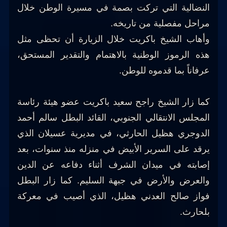
النضالية التي تركت بصمة في مسيرة الوطن خلال
مراحل مفصلية من تاريخه.
وأهاب الشيخ باكريت خلال الزيارة أن تحظى مثل
هذه الرموز الوطنية بالاهتمام والتقدير المستحق،
عرفاناً بما قدموه للوطن.
كما زار الشيخ راجح سعيد باكريت عضو هيئة رئاسة
المجلس الانتقالي الجنوبي، القائد البطل سالم أحمد
الدوجري هظيل الحارثي، في مديرية عسيلان الذي
يرقد على السرير الأبيض في منزله منذ سنوات، بعد
إصابته في ميدان الشرف أثناء دفاعه عن الدين
والعرض والأرض في جبهة السليم. كما زار البطل
فواز صالح العدني هظيل، الذي أصيب في معركة
بلحارث.