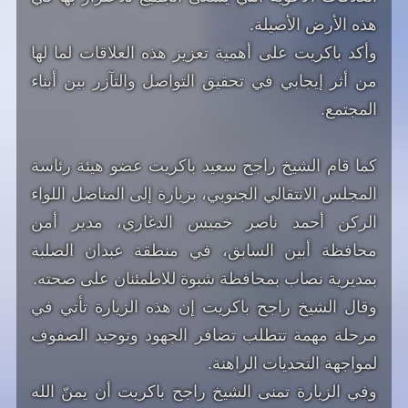
هذه الأرض الأصيلة.
وأكد باكريت على أهمية تعزيز هذه العلاقات لما لها
من أثر إيجابي في تحقيق التواصل والتآزر بين أبناء
المجتمع.
كما قام الشيخ راجح سعيد باكريت عضو هيئة رئاسة
المجلس الانتقالي الجنوبي، بزيارة إلى المناضل اللواء
الركن أحمد ناصر خميس الدغاري، مدير أمن
محافظة أبين السابق، في منطقة عبدان الصلبة
بمديرية نصاب بمحافظة شبوة للاطمئنان على صحته.
وقال الشيخ راجح باكريت إن هذه الزيارة تأتي في
مرحلة مهمة تتطلب تضافر الجهود وتوحيد الصفوف
لمواجهة التحديات الراهنة.
وفي الزيارة تمنى الشيخ راجح باكريت أن يمنّ الله