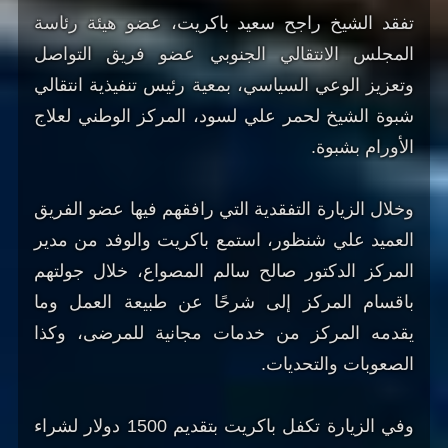
تفقد الشيخ راجح سعيد باكريت، عضو هيئة رئاسة
المجلس الانتقالي الجنوبي عضو فريق التواصل
وتعزيز الوعي السياسي، بمعية رئيس تنفيذية انتقالي
شبوة الشيخ لحمر علي لسود، المركز الوطني لعلاج
الأورام بشبوة.
وخلال الزيارة التفقدية التي رافقهم فيها عضو الفريق
العميد علي شنظور، استمع باكريت والوفد من مدير
المركز الدكتور صالح سالم المصواع، خلال جولتهم
باقسام المركز إلى شرحًا عن طبيعة العمل وما
يقدمه المركز من خدمات مجانية للمرضى، وكذا
الصعوبات والتحديات.
وفي الزيارة تكفل باكريت بتقديم 1500 دولار لشراء