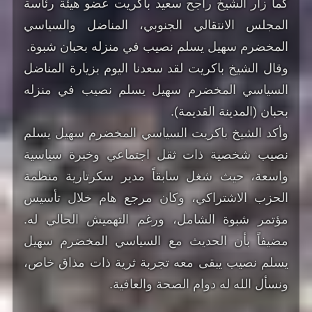
كما زار الشيخ راجح سعيد باكريت عضو هيئة رئاسة
المجلس الانتقالي الجنوبي، المناضل والسياسي
المخضرم سهيل يسلم نصيب في منزله بحبان شبوة.
وقال الشيخ باكريت لقد سعدنا اليوم بزيارة المناضل
السياسي المخضرم سهيل يسلم نصيب في منزله
بحبان (المدينة القديمة).
وأكد الشيخ باكريت السياسي المخضرم سهيل يسلم
نصيب شخصية ذات ثقل اجتماعي وخبرة سياسية
واسعة، حيث شغل سابقاً مدير سكرتارية منظمة
الحزب الاشتراكي، وكان مرجع هام خلال تأسيس
مؤتمر شبوة الشامل، ورغم التهميش الحالي له.
مضيفاً بأن الحديث مع السياسي المخضرم سهيل
يسلم نصيب يبقى معه تجربة ثرية ذات مذاق خاص،
ونسأل الله له دوام الصحة والعافية.