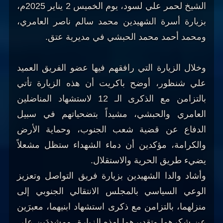
الشيخ لحمر علي لسود، يوم الخميس 2 يناير 2025م،
بزيارة أسرة الشهيدين محمد سالم ناصر العامري،
ومحمد أحمد محمد الحبشي في مديرية عتق.
وخلال الزيارة التي رافقهم فيها عضو الفريق العميد
علي شنظور، أوضح باكريت أن هذه الزيارة تأتي
بالتزامن مع الذكرى الـ 12 لاستشهاد المناضلين
العامري والحبشي، مشيداً بتضحياتهم في سبيل
الدفاع عن قضية شعب الجنوب، وحماية الأرض
والكرامة، مؤكدين أن دماء الشهداء ستظل مشعلاً
يضيء طريق الحرية والاستقلال.
وأشاد والدا الشهيدين بزيارة فريق التواصل وتعزيز
الوعي السياسي بالمجلس الانتقالي الجنوبي إلى
منزلهما، بالتزامن مع ذكرى استشهاد ابنيهما، معبرَين
عن شكرهما وتقديرهما لهذه الزيارة، ومشددَين على