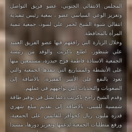
المجلس الانتقالي الجنوبي، عضو فريق التواصل
وتعزيز الوعي السياسي عضو ، بمعية رئيس تنفيذية
انتقالي شبوة الشيخ لحمر علي لسود، جمعية تنمية
المرأة بالمحافظة.
وخلال الزيارة التي رافقهم فيها عضو الفريق العميد
علي شنظور، اطلع باكريت والوفد من رئيسة
الجمعية الاستاذة فاطمة فرج حيدرة، مستمعين منها
على الأنشطة والمشاريع التي تنفذها الجمعية والتي
تعود بالنفع على الأسر الفقيرة، بالأضافة إلى
الصعوبات والتحديات التي تواجههم في عملهم.
وقدم الشيخ راجح باكريت دعما تمثل في توفير طاقة
شمسية للمبنى، بالإضافة إلى تقديم مبلغ شهري
قدره مليون ريال كحوافز للقائمين على الجمعية،
ورفع متطلبات الجمعية لدعمها وتعزيز دورها، مشيدا