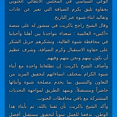
الوعي السياسي في المجلس الانتقالي الجنوبي
بحفاوة تليق بكرم الضيافة التي تعبر عن عادات
وتقاليد ابناء شبوة عبر التاريخ.
وقال الشيخ راجح باكريت في منشور له على منصة
«أكس» العالمية ‏: سعداء بتواجدنا بين أهلنا وأحبابنا
في محافظة شبوة الغالية، ونشكرهم جزيل الشكر
على حفاوة الاستقبال وكرم الضيافة، وشرف عظيم
أن نكون بينهم ونحن منهم وفيهم.
وأضاف الشيخ باكريت: إن تطلعاتنا واحدة مع أبناء
شبوة الكرام بمختلف انتماءاتهم لتحقيق المزيد من
التعاون والتنسيق بما يخدم مصلحة شبوة وأبنائها
حاضراً ومستقبلاً، ويمهد الطريق لمواجهة التحديات
المشتركة مع باقي محافظات الجنوب.
وأكد الشيخ باكريت بأن ثقتنا بالله، ثم بأبناء هذا
الوطن، تدفعنا للعمل سوياً لتحقيق مستقبل أفضل