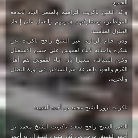
الجميع.
وأكد الشيخ باكريت التزامهم بالسعي الجاد لخدمة
المواطنين، ومشاركتهم همومهم والعمل على إيجاد
الحلول المناسبة.
وفي ختام الزيارة، عبر الشيخ راجح باكريت عن
شكره وامتنانه لابناء لقموش على حسن الاستقبال
وكرم الضيافة، مشيرا بأن ابناء لقموش هم أهل
الكرم والجود والفزعة، هم السباقين في ثورة النضال
والحرية.
باكريت يزور الشيخ محمد بن أحمد الشيبة:
التقى الشيخ راجح سعيد باكريت الشيخ محمد بن
أحمد الشيبة، مرجع من كبار شيوخ قبيلة آل بو أحمد