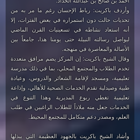
أحمد بن صالح بن عبدالله الحداد.
وأردف باكريت: رباط الإحسان رغم ما مر به من
تحديات حالت دون استمراره في بعض الفترات، إلا
أنه استعاد نشاطه في تسعينيات القرن الماضي
ليواصل رسالته النبيلة حتى يومنا هذا، جامعاً بين
الأصالة والمعاصرة في منهجه.
وقال الشيخ باكريت: إن المركز يضم مرافق متعددة
تخدم الطلاب والمجتمع المحلي، بما في ذلك مدرسة
تعليمية، ومسجد لإقامة الشعائر والدروس، وعيادة
طبية وصيدلية تقدم الخدمات الصحية للأهالي، وإذاعة
تعليمية تغطي ربوع المديرية وهذا التنوع في
الخدمات جعل منه ملاذاً للطلاب الراغبين في طلب
العلم، ومصدر دعم متكامل للمجتمع المحيط.
وأشاد الشيخ باكريت بالجهود العظيمة التي يبذلها