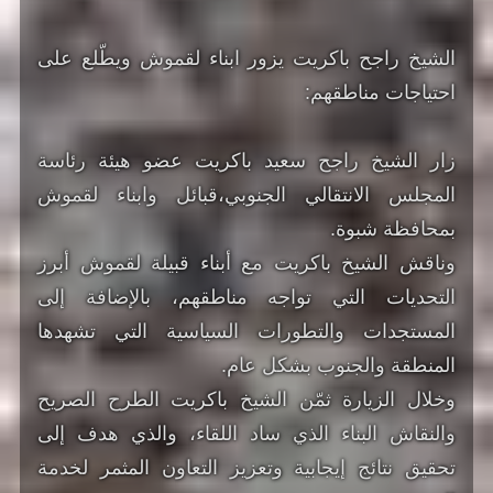
الشيخ راجح باكريت يزور ابناء لقموش ويطّلع على
احتياجات مناطقهم:
زار الشيخ راجح سعيد باكريت عضو هيئة رئاسة
المجلس الانتقالي الجنوبي،قبائل وابناء لقموش
بمحافظة شبوة.
وناقش الشيخ باكريت مع أبناء قبيلة لقموش أبرز
التحديات التي تواجه مناطقهم، بالإضافة إلى
المستجدات والتطورات السياسية التي تشهدها
المنطقة والجنوب بشكل عام.
وخلال الزيارة ثمّن الشيخ باكريت الطرح الصريح
والنقاش البناء الذي ساد اللقاء، والذي هدف إلى
تحقيق نتائج إيجابية وتعزيز التعاون المثمر لخدمة