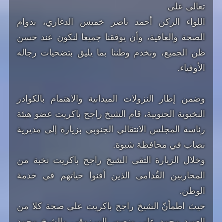
تعالى على
اللواء الركن أحمد ناصر خميس الدغاري، بدوام
الصحة والعافية، وأن يوفقنا جميعا لنكون عند حسن
ظن الجميع، ونخدم وطننا بما يليق بتضحيات رجاله
الأوفياء.
و‏ضمن إطار النزولات الميدانية والاهتمام بالكوادر
النخبوية الجنوبية، قام الشيخ راجح باكريت عضو هيئة
رئاسة المجلس الانتقالي الجنوبي بزيارة إلى مديرية
نصاب في محافظة شبوة.
وخلال الزيارة التقى الشيخ راجح باكريت نخبة من
المحاربين القُدامى الذين أفنوا حياتهم في خدمة
الوطن.
حيث اطمأنّ الشيخ راجح باكريت على صحة كلا من
العميد محمد علي منصور المرزوقي والشيخ محمد