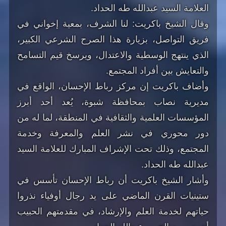
العلامة السيد عبدالله طه الحداد.
وقال الشيخ باكريت: لنا الشرف، بمعية إخواني في
فريق التواصل، بزيارة هذا الصرح الشرعي الكبير،
الذي ينتهج الوسطية والاعتدال، ويرسخ قيم التسامح
والتعايش بين أفراد المجتمع.
وأضاف باكريت إن مركز رباط الإحسان، الواقع في
مديرية نصاب بمحافظة شبوة، يُعد أحد أبرز
المؤسسات العلمية والثقافية في المنطقة، لما له من
دور محوري في نشر العلم والمعرفة وخدمة
المجتمع، وذلك تحت الإشراف المبارك للعلامة السيد
عبدالله طه الحداد.
وأشار الشيخ باكريت أن رباط الإحسان تأسس في
ستينيات القرن الماضي على يد رجال أوفياء نذروا
حياتهم لخدمة العلم والإرشاد، في مقدمتهم الحبيب