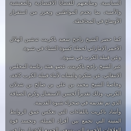
السياسية، ومتابعتهم للقضايا الاقتصادية والمعيشية
والأمنية، بما يخدم المواطنين ويعزز من استقرار
الأوضاع في المحافظة.
كما حضر الشيخ راجح سعيد باكريت تدشين الهلال
الأحمر الإماراتي لحملة كسوة الشتاء في شبوة.
وعن قبيلة الكرب في شبوة..
عبر الشيخ راجح باكريت، عضو هيئة رئاسة المجلس
الانتقالي، عن شكره وامتنانه لأبناء قبيلة الكرب كافة،
وخاصةً الشيخ محمد بن علي بن صالح بن شدلان
الكربي، وذلك تقديراً لحسن الاستقبال وكرم الضيافة
الذي تم تقديمه في صحراء شبوة القديمة.
وأشاد باكريت باللقاءات التي تعكس عمق الروابط
المتينة التي تجمع بين أفراد القبيلة، وتجسد قوة
العلاقات الأخوية التي يسعى الجميع للاعتزاز بها في