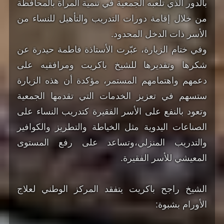
بالدور الذي تلعبه الجمعية في تنمية المرأة بالمحافظة
من خلال إقامة دورات التدريب والتأهيل للنساء من
الأسر ذات الدخل المحدود.
وفي ختام الزيارة، عبّرت الأستاذة فاطمة حيدرة عن
شكرها وتقديرها للشيخ باكريت ومرافقيه على
دعمهم واهتمامهم المستمر، مؤكدة أن هذه الزيارة
ستسهم في تعزيز الخدمات التي تقدمها الجمعية
وتعود بالنفع على الأسر الفقيرة كتدريب النساء على
الصناعات اليدوية مثل الخياطة والتطريز والكوافير
والتدريب المنزلي،وتساعد على رفع المستوى
المعيشي للأسر الفقيرة.
الشيخ راجح باكريت يتفقد المركز الوطني لعلاج
الأورام بشبوة: