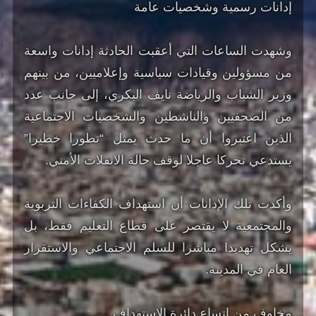
إدانات رسمية وشخصيات عامة
وشهدت الساعات التي أعقبت الحادثة إدانات واسعة
من مسؤولين وقيادات سياسية وإعلاميين، من بينهم
وزير الشباب والرياضة نايف البكري، إلى جانب عدد
من الصحفيين والناشطين والشخصيات الاجتماعية
الذين اعتبروا أن ما حدث يمثل “تطورا خطيرا”
يستدعي تحركا عاجلا لوقف حالة الانفلات الأمني.
وأكدت تلك الإدانات أن استهداف الكفاءات التربوية
والمجتمعية لا يقتصر على قطاع التعليم فقط، بل
يشكل تهديدا مباشرا للسلم الاجتماعي والاستقرار
العام في المدينة.
مخاوف من اتساع دائرة الاستهداف