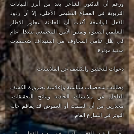
ورغم أن الدكتور الشاعر يعد من أبرز القيادات
التربوية في القطاع التعليمي الأهلي، إلا أن ردود
الفعل الواسعة أكدت أن الحادثة تتجاوز الإطار
التعليمي الضيق، وتمس الأمن المجتمعي بشكل عام
في ظل تنامي المخاوف من استهداف شخصيات
مدنية مؤثرة.
دعوات للتحقيق والكشف عن الملابسات
وطالبت شخصيات سياسية وإعلامية بضرورة الكشف
العاجل عن ملابسات الحادثة ونتائج التحقيقات،
محذرين من أن الصمت أو الغموض قد يفاقم حالة
التوتر في الشارع العام.
وفي الوقت الذي تتواصل فيه ردود الفعل، يبقى