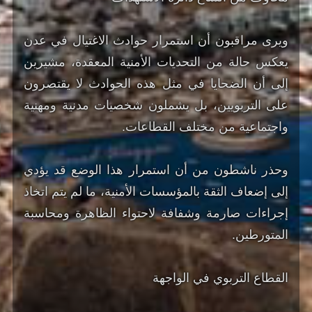
ويرى مراقبون أن استمرار حوادث الاغتيال في عدن
يعكس حالة من التحديات الأمنية المعقدة، مشيرين
إلى أن الضحايا في مثل هذه الحوادث لا يقتصرون
على التربويين، بل يشملون شخصيات مدنية ومهنية
واجتماعية من مختلف القطاعات.
وحذر ناشطون من أن استمرار هذا الوضع قد يؤدي
إلى إضعاف الثقة بالمؤسسات الأمنية، ما لم يتم اتخاذ
إجراءات صارمة وشفافة لاحتواء الظاهرة ومحاسبة
المتورطين.
القطاع التربوي في الواجهة