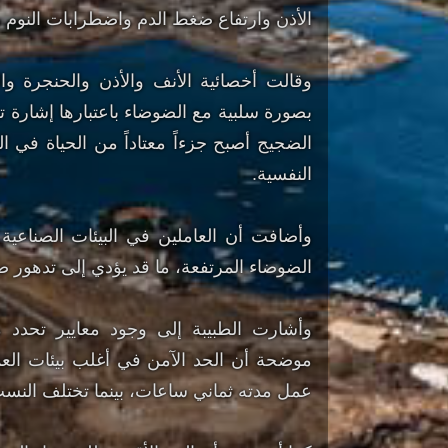
الأذن وارتفاع ضغط الدم واضطرابات النوم وا
بصورة سلبية مع الضوضاء باعتبارها إشارة 
الضجيج أصبح جزءاً معتاداً من الحياة في ال
النفسية.
وأضافت أن العاملين في البيئات الصناعية
الضوضاء المرتفعة، ما قد يؤدي إلى تدهور
وأشارت الطبيبة إلى وجود معايير تحدد 
عمل مدته ثماني ساعات، بينما تختلف النس