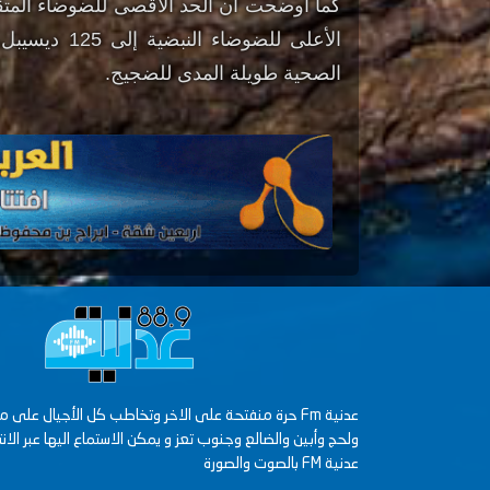
الأعلى للضوض
الصحية طويلة المدى للضجيج.
ولحج وأبين والضالع وجنوب تعز و يمكن الاستماع اليها عبر الانت
عدنية FM بالصوت والصورة