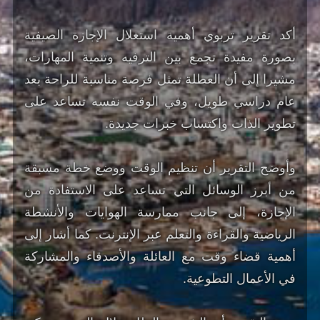
أكد تقرير تربوي أهمية استغلال الإجازة الصيفية
بصورة مفيدة تجمع بين الترفيه وتنمية المهارات،
مشيرا إلى أن العطلة تمثل فرصة مناسبة للراحة بعد
عام دراسي طويل، وفي الوقت نفسه تساعد على
تطوير الذات واكتساب خبرات جديدة.
وأوضح التقرير أن تنظيم الوقت ووضع خطة مسبقة
من أبرز الوسائل التي تساعد على الاستفادة من
الإجازة، إلى جانب ممارسة الهوايات والأنشطة
الرياضية والقراءة والتعلم عبر الإنترنت. كما أشار إلى
أهمية قضاء وقت مع العائلة والأصدقاء والمشاركة
في الأعمال التطوعية.