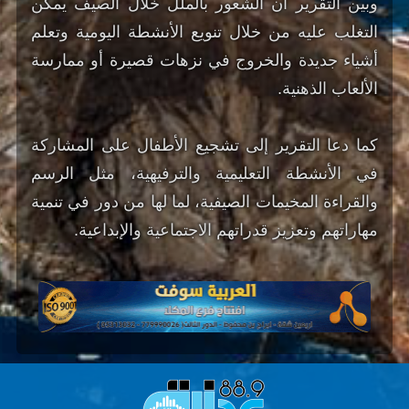
وبين التقرير أن الشعور بالملل خلال الصيف يمكن
التغلب عليه من خلال تنويع الأنشطة اليومية وتعلم
أشياء جديدة والخروج في نزهات قصيرة أو ممارسة
الألعاب الذهنية.
كما دعا التقرير إلى تشجيع الأطفال على المشاركة
في الأنشطة التعليمية والترفيهية، مثل الرسم
والقراءة المخيمات الصيفية، لما لها من دور في تنمية
مهاراتهم وتعزيز قدراتهم الاجتماعية والإبداعية.