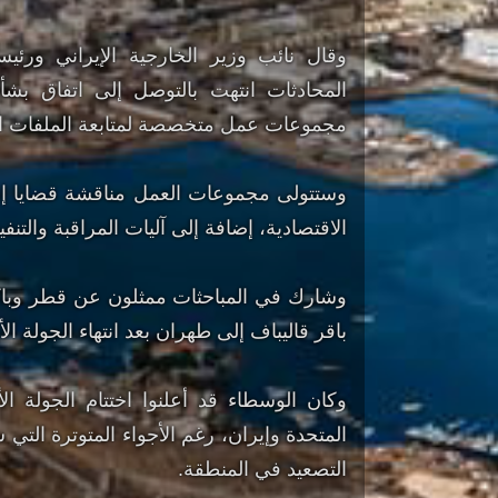
وقال نائب وزير الخارجية الإيراني ورئ
المحادثات انتهت بالتوصل إلى اتفاق بشأ
مجموعات عمل متخصصة لمتابعة الملفات ال
وستتولى مجموعات العمل مناقشة قضايا إنهاء
الاقتصادية، إضافة إلى آليات المراقبة والتنف
وشارك في المباحثات ممثلون عن قطر وباكست
باقر قاليباف إلى طهران بعد انتهاء الجولة ا
وكان الوسطاء قد أعلنوا اختتام الجولة ا
المتحدة وإيران، رغم الأجواء المتوترة التي 
التصعيد في المنطقة.