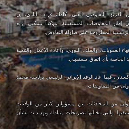
يس الفريق التفاوضي الفني، كاظم غريب آبادي، إن
ن إطار المفاوضات المستقبلية، مؤكداً تشكيل أربع
رئيسية المطروحة على طاولة التفاوض.
 العقوبات، والملف النووي، وإعادة الإعمار والتنمية
يذ الخاصة بأي اتفاق مستقبلي.
ان، فيما عاد الوفد الإيراني الرئيسي برئاسة محمد
لأولى من المفاوضات.
لأولى من المحادثات بين مسؤولين كبار من الولايات
سبقتها، والتي تخللتها تصريحات متبادلة وتهديدات بشأن