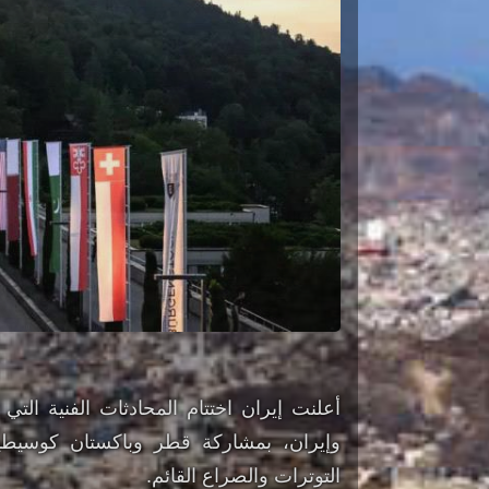
أعلنت إيران اختتام المحادثات الفنية ال
وإيران، بمشاركة قطر وباكستان كوسيطين
التوترات والصراع القائم.