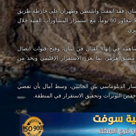
ان، فقد اتفقت واشنطن وطهران على خارطة طريق
تهدف إلى التوصل لاتفاق نهائي خلال فترة لا تتجاوز 60 يوماً، مع استمرار المشاورات الفنية خلال
سري.
ساهمة في إنهاء القتال في لبنان، وفتح قنوات اتصال
مضيق هرمز، بما يعزز الاستقرار الإقليمي ويحد من
سار الدبلوماسي بين الجانبين، وسط آمال بأن تفضي
خفض التوترات وتحقيق الاستقرار في المنطقة.