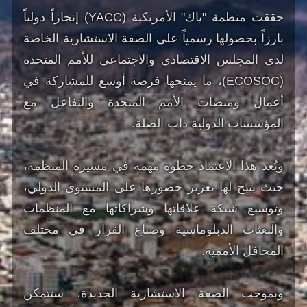
حققت منظمة "ياك" الأمريكية (YACC) إنجازاً دولياً
بارزاً بحصولها رسمياً على الصفة الاستشارية الخاصة
لدى المجلس الاقتصادي والاجتماعي للأمم المتحدة
(ECOSOC)، ما يمنحها فرصة أوسع للمشاركة في
أعمال ومنصات الأمم المتحدة والتفاعل مع
المؤسسات الدولية ذات الصلة.
ويُعد هذا الاعتماد خطوة مهمة في مسيرة المنظمة،
حيث يتيح لها تعزيز حضورها على المستوى الدولي،
وتوسيع شبكة علاقاتها وشراكاتها مع المنظمات
والبعثات الدبلوماسية وصناع القرار في مختلف
المحافل الأممية.
وبموجب الصفة الاستشارية الجديدة، ستتمكن