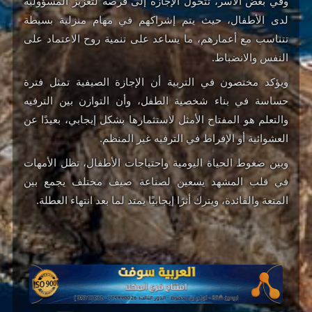
وفي بعض الأسر، تتحول الإجازة إلى فرصة لتعزيز المسؤولية
لدى الأطفال، حيث يتم إشراكهم في مهام منزلية بسيطة
تتناسب مع أعمارهم، ما يساعد على تنمية روح الاعتماد على
النفس والانضباط.
ويؤكد مختصون في التربية أن الإجازة الصيفية تمثل فترة
حساسة في بناء شخصية الطفل، وأن التوازن بين الترفيه
والتعلم هو المفتاح الأمثل لاستثمارها بشكل إيجابي، بعيدًا عن
العشوائية أو الإفراط في الترفيه غير المنظم.
وبين ضغوط الحياة اليومية واحتياجات الأطفال، تظل الأمهات
في قلب المشهد يسعين لصناعة صيف مختلف يجمع بين
المتعة والفائدة، ويترك أثرًا إيجابيًا يمتد لما بعد انتهاء العطلة.