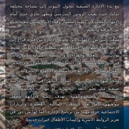
مع بدء الإجازة الصيفية تتحول البيوت إلى مساحة مختلفة
تماما، حيث يغيب الروتين المدرسي ويظهر تحدي جديد أمام
الأمهات يتمثل في كيفية استثمار وقت الأبناء بشكل مفيد يجمع
بين الترفيه والتعلم.
تسعى كثير من الأمهات إلى تحويل الإجازة من فترة فراغ إلى
فرصة لبناء المهارات. فتبدأ بعضهن بتنظيم جدول يومي بسيط
يوازن بين اللعب، والقراءة، والأنشطة المنزلية، إلى جانب
فترات راحة وتسلية. هذا التنظيم يساعد الأطفال على تجنب
الملل ويقلل من الإفراط في استخدام الأجهزة الإلكترونية.
وتلجأ أمهات أخريات إلى إشراك أبنائهن في دورات تدريبية
صيفية مثل تعلم اللغة الإنجليزية، أو مهارات الحاسوب، أو
الأنشطة الرياضية والفنية، بهدف تنمية قدراتهم وصقل
مواهبهم. كما تُعد الرحلات العائلية القصيرة والزيارات
الاجتماعية جزءًا مهمًا من برنامج الإجازة، لما لها من دور في
تعزيز الروابط الأسرية وإكساب الأطفال خبرات جديدة.