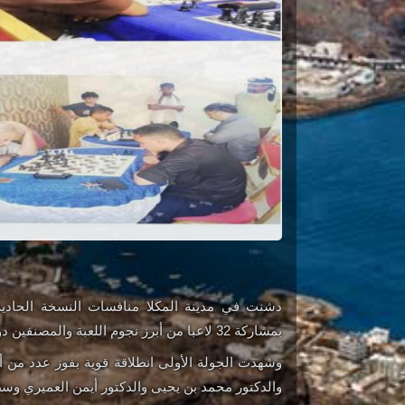
دشنت في مدينة المكلا منافسات النسخة الحادي
بمشاركة 32 لاعبا من أبرز نجوم اللعبة والمصنفين دوليا.
وشهدت الجولة الأولى انطلاقة قوية بفوز عدد من 
والدكتور محمد بن يحيى والدكتور أيمن العميري وس