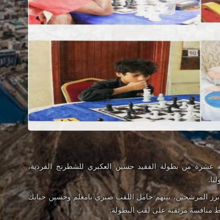
ة عشرة من بطولة الفقيد حسين العكبري للشطرنج الفردية،
أبرز المرشحين، بينهم حامل اللقب صبري بامعلم وحسين حيابك
ط منافسة مرتقبة على لقب البطولة.