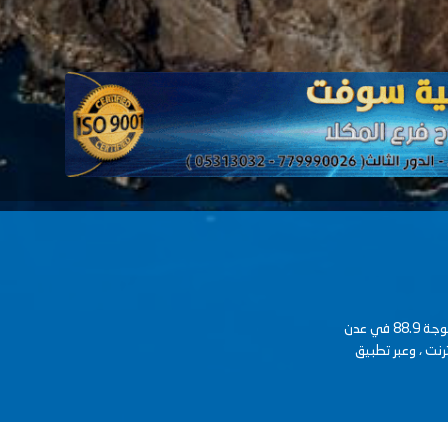
عدنية Fm حرة منفتحة على الاخر وتخاطب كل الأجيال على موجة 88.9 في عدن
رنت ، وعبر تطبيق