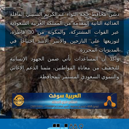
دشن محافظ حجة اللواء عبدالكريم السنيني القافلة
الغذائية الثانية المقدمة من المملكة العربية السعودية
عبر القوات المشتركة، والمكونة من 30 قاطرة،
لتوزيعها على النازحين والأسر الأشد احتياجا في
المديريات المحررة.
وأكد أن المساعدات تأتي ضمن الجهود الإنسانية
للتخفيف من معاناة المواطنين، مثمنا الدعم الإغاثي
والتنموي السعودي المستمر للمحافظة.